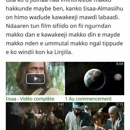
hakkunde mayɓe ɓen, kanko Iisaa-Almasiihu
on himo waɗude kawakeeji mawɗi labaaɗi.
Ndaaren tun film sifiiɗo on fii ngurnɗan
makko ɗan e kawakeeji makko ɗin e mayde
makko nden e ummutal makko ngal tippude
e ko windii kon ka Linjiila.
2:07:53
8:08
Iisaa - Vidéo complète
1 Au commencement
3:42
2:15