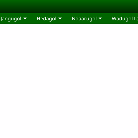
Jangugol
Heɗagol
Ndaarugol
Waɗugol L