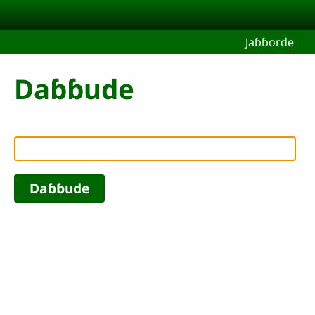
Aller au contenu principal
Jaɓɓorde
Daɓɓude