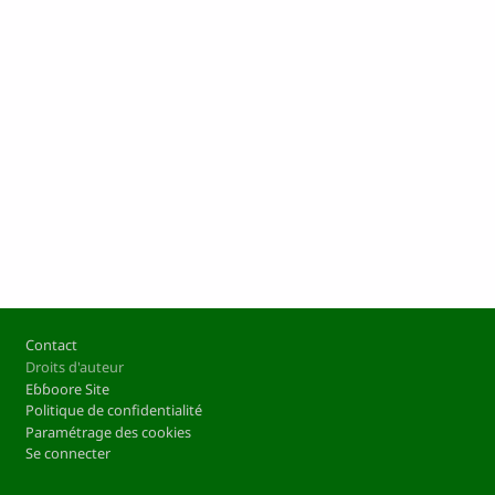
Pied de page
Contact
Droits d'auteur
Eɓɓoore Site
Politique de confidentialité
Paramétrage des cookies
Se connecter